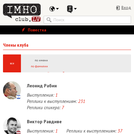
Вход
Повестка
Члены клуба
по имени
все
по фамилии
А
Б
В
Г
Д
Е
Ё
Ж
З
И
Й
К
Л
М
Н
О
П
Р
С
Т
У
Ф
Х
Ц
Ч
Ш
Щ
Ы
A
B
C
D
E
F
G
H
I
J
K
L
M
N
O
P
Q
R
S
T
U
V
W
Леонид Рабин
Выступления:
1
Реплики к выступлениям:
231
Реплики спикера:
7
Виктор Равдиве
Выступления:
1
Реплики к выступлениям:
37