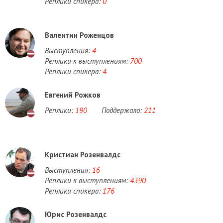
Реплики спикера:
0
Валентин Роженцов
Выступления:
4
Реплики к выступлениям:
700
Реплики спикера:
4
Евгений Рожков
Реплики:
190
Поддержало:
211
Кристиан Розенвалдс
Выступления:
16
Реплики к выступлениям:
4390
Реплики спикера:
176
Юрис Розенвалдс