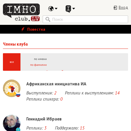
Вход
Повестка
Члены клуба
по имени
все
по фамилии
А
Б
В
Г
Д
Е
Ё
Ж
З
И
Й
К
Л
М
Н
О
П
Р
С
Т
У
Ф
Х
Ц
Ч
Ш
Щ
Ы
A
B
C
D
E
F
G
H
I
J
K
L
M
N
O
P
Q
R
S
T
U
V
W
Африканская инициатива ИА
Выступления:
2
Реплики к выступлениям:
14
Реплики спикера:
0
Геннадий Ибраев
Реплики:
3
Поддержало:
15